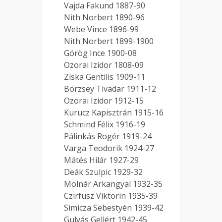
Vajda Fakund 1887-90
Nith Norbert 1890-96
Webe Vince 1896-99
Nith Norbert 1899-1900
Görög Ince 1900-08
Ozorai Izidor 1808-09
Ziska Gentilis 1909-11
Börzsey Tivadar 1911-12
Ozorai Izidor 1912-15
Kurucz Kapisztrán 1915-16
Schmind Félix 1916-19
Pálinkás Rogér 1919-24
Varga Teodorik 1924-27
Mátés Hilár 1927-29
Deák Szulpic 1929-32
Molnár Arkangyal 1932-35
Czirfusz Viktorin 1935-39
Simicza Sebestyén 1939-42
Gulyás Gellért 1942-45