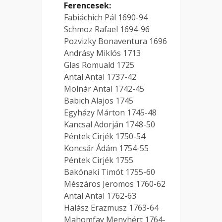
Ferencesek:
Fabiáchich Pál 1690-94
Schmoz Rafael 1694-96
Pozvizky Bonaventura 1696
Andrásy Miklós 1713
Glas Romuald 1725
Antal Antal 1737-42
Molnár Antal 1742-45
Babich Alajos 1745
Egyházy Márton 1745-48
Kancsal Adorján 1748-50
Péntek Cirjék 1750-54
Koncsár Ádám 1754-55
Péntek Cirjék 1755
Bakónaki Timót 1755-60
Mészáros Jeromos 1760-62
Antal Antal 1762-63
Halász Erazmusz 1763-64
Mahomfay Menyhért 1764-