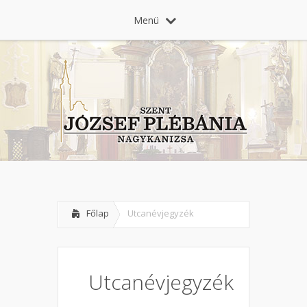
Menü
Főlap
Utcanévjegyzék
Utcanévjegyzék