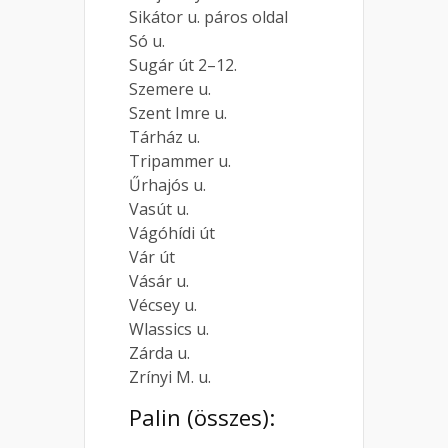
Sikátor u. páros oldal
Só u.
Sugár út 2–12.
Szemere u.
Szent Imre u.
Tárház u.
Tripammer u.
Űrhajós u.
Vasút u.
Vágóhídi út
Vár út
Vásár u.
Vécsey u.
Wlassics u.
Zárda u.
Zrínyi M. u.
Palin (összes):