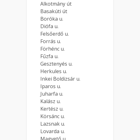
Alkotmány út
Basakúti út
Boróka u.
Diófa u.
Felsőerdő u.
Forrás u.
Förhénc u.
Fűzfa u.
Gesztenyés u.
Herkules u.
Inkei Boldizsár u.
Iparos u.
Juharfa u.
Kalász u.
Kertész u.
Körsánc u.
Lazsnak u.
Lovarda u.
Magvető u.