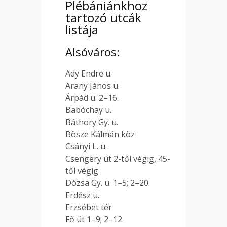
Plébániánkhoz
tartozó utcák
listája
Alsóváros:
Ady Endre u.
Arany János u.
Árpád u. 2–16.
Babóchay u.
Báthory Gy. u.
Bösze Kálmán köz
Csányi L. u.
Csengery út 2-től végig, 45-
től végig
Dózsa Gy. u. 1–5; 2–20.
Erdész u.
Erzsébet tér
Fő út 1–9; 2–12.