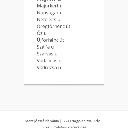
Majorkert u.
Napsugár u.
Nefelejts u.
Öregförhénc út
Őz u.
Újförhénc út
Szálfa u.
Szarvas u.
Vadalmás u.
Vadrózsa u.
Szent József Plébánia | 8800 Nagykanizsa, Ady E.
u. 15. | Telefon: 93/787-965