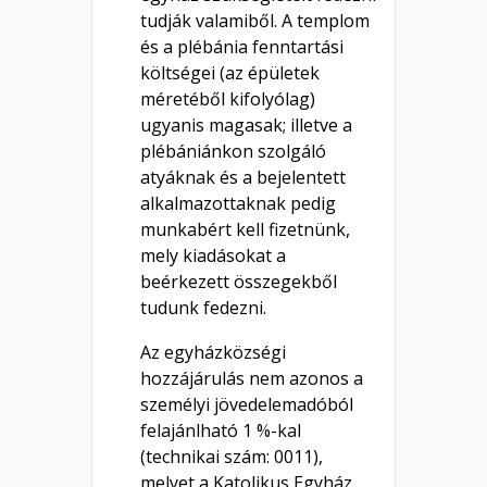
tudják valamiből. A templom
és a plébánia fenntartási
költségei (az épületek
méretéből kifolyólag)
ugyanis magasak; illetve a
plébániánkon szolgáló
atyáknak és a bejelentett
alkalmazottaknak pedig
munkabért kell fizetnünk,
mely kiadásokat a
beérkezett összegekből
tudunk fedezni.
Az egyházközségi
hozzájárulás nem azonos a
személyi jövedelemadóból
felajánlható 1 %-kal
(technikai szám: 0011),
melyet a Katolikus Egyház