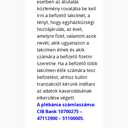
esetben az átutalás
közlemény rovatába be kell
írni a befizető lakcímét, a
tényt, hogy egyházközségi
hozzájárulás, az évet,
amelyre fizet, valamint azok
nevét, akik ugyanazon a
lakcímen élnek és akik
számára a befizető fizetni
szeretne. Ha a befizető több
lakcímen élők számára tesz
befizetést, ahhoz külön
tranzakciót kérünk indítani
az adatok kavarodásának
elkerülése végett.
A plébánia számlaszáma:
CIB Bank 10700275 –
47112900 – 51100005.