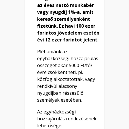
az éves nettó munkabér
vagy nyugdíj 1%-a, amit
kereső személyenként
fizetünk. Ez havi 100 ezer
forintos jövedelem esetén
évi 12 ezer forintot jelent.
​Plébániánk az
egyházközségi hozzájárulás
összegét akár 5000 Ft/fő/
évre csökkentheti, pl.
közfoglalkoztatottak, vagy
rendkívül alacsony
nyugdíjban részesülő
személyek esetében.
Az egyházközségi
hozzájárulás rendezésének
lehetőségei: