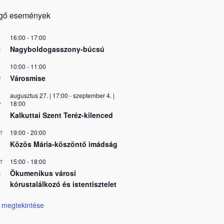
gő események
16:00
-
17:00
5
Nagyboldogasszony-búcsú
10:00
-
11:00
0
Városmise
augusztus 27. | 17:00
-
szeptember 4. |
7
18:00
Kalkuttai Szent Teréz-kilenced
19:00
-
20:00
T
Közös Mária-köszöntő imádság
15:00
-
18:00
T
6
Ökumenikus városi
kórustalálkozó és istentisztelet
 megtekintése