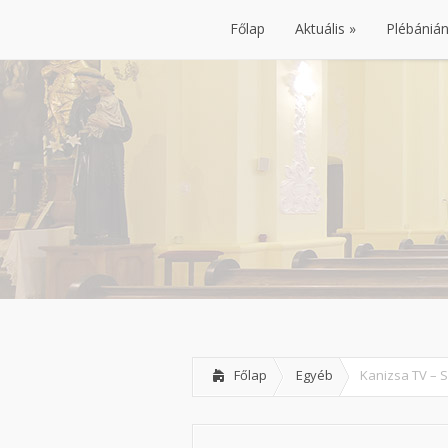
Főlap
Aktuális
Plébániá
Főlap
Aktuális
Plébániá
Főlap
Egyéb
Kanizsa TV – 