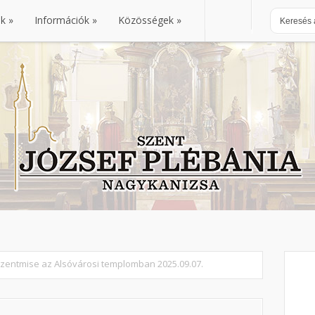
nk
Információk
Közösségek
nk
Információk
Közösségek
Szentmise az Alsóvárosi templomban 2025.09.07.