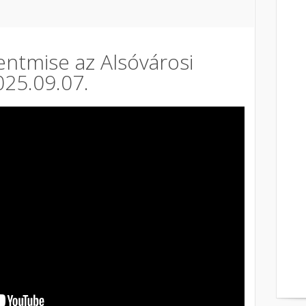
entmise az Alsóvárosi
25.09.07.