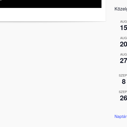
Közel
AUG
1
AUG
2
AUG
2
SZEP
8
SZEP
2
Naptár