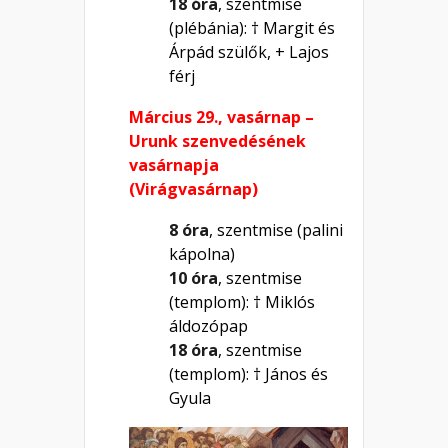
18 óra
, szentmise
(plébánia): † Margit és
Árpád szülők, + Lajos
férj
Március 29., vasárnap –
Urunk szenvedésének
vasárnapja
(Virágvasárnap)
8 óra
, szentmise (palini
kápolna)
10 óra
, szentmise
(templom): † Miklós
áldozópap
18 óra
, szentmise
(templom): † János és
Gyula