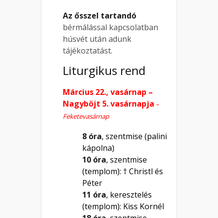
Az ősszel tartandó
bérmálással kapcsolatban
húsvét után adunk
tájékoztatást.
Liturgikus rend
Március 22., vasárnap –
Nagyböjt 5. vasárnapja
–
Feketevasárnap
8 óra
, szentmise (palini
kápolna)
10 óra
, szentmise
(templom): † Christl és
Péter
11 óra
, keresztelés
(templom): Kiss Kornél
18 óra
, szentmise