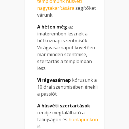
templomunk húsvéti
nagytakarítására
segítőket
várunk.
A héten még
az
imateremben lesznek a
hétköznapi szentmisék.
Virágvasárnapot követően
már minden szentmise,
szertartás a templomban
lesz.
Virágvasárnap
kórusunk a
10 órai szentmisében énekli
a passiót.
A húsvéti szertartások
rendje megtalálható a
faliújságon és
honlapunkon
is.