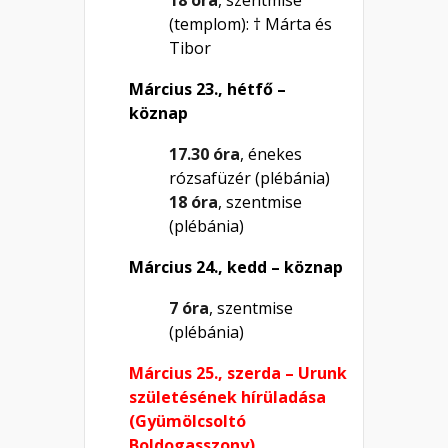
(templom): † Márta és
Tibor
Március 23., hétfő –
köznap
17.30 óra
, énekes
rózsafüzér (plébánia)
18 óra
, szentmise
(plébánia)
Március 24., kedd – köznap
7 óra
, szentmise
(plébánia)
Március 25., szerda – Urunk
születésének hírüladása
(Gyümölcsoltó
Boldogasszony)