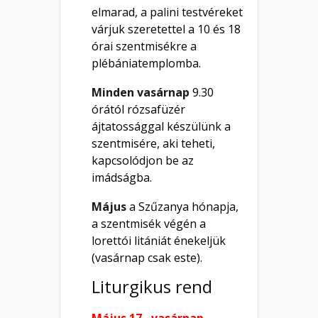
elmarad, a palini testvéreket
várjuk szeretettel a 10 és 18
órai szentmisékre a
plébániatemplomba.
Minden vasárnap
9.30
órától rózsafüzér
ájtatossággal készülünk a
szentmisére, aki teheti,
kapcsolódjon be az
imádságba.
Május
a Szűzanya hónapja,
a szentmisék végén a
lorettói litániát énekeljük
(vasárnap csak este).
Liturgikus rend
Május 17., vasárnap –