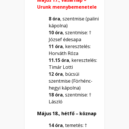
Urunk mennybemenetele
8 óra
, szentmise (palini
kápolna)
10 óra
, szentmise: †
József édesapa
11 óra
, keresztelés:
Horváth Róza
11.15 óra
, keresztelés:
Timár Lotti
12 óra
, búcsúi
szentmise (Förhénc-
hegyi kápolna)
18 óra
, szentmise: †
László
Május 18., hétfő – köznap
14 óra
, temetés: †