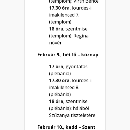
(templom): Virth Bence
17.30 óra
, lourdes-i
imakilenced 7.
(templom)
18 óra
, szentmise
(templom): Regina
nővér
Február 9., hétfő – köznap
17 óra
, gyóntatás
(plébánia)
17.30 óra
, lourdes-i
imakilenced 8.
(plébánia)
18 óra
, szentmise
(plébánia): hálából
Szűzanya tiszteletére
Február 10., kedd – Szent