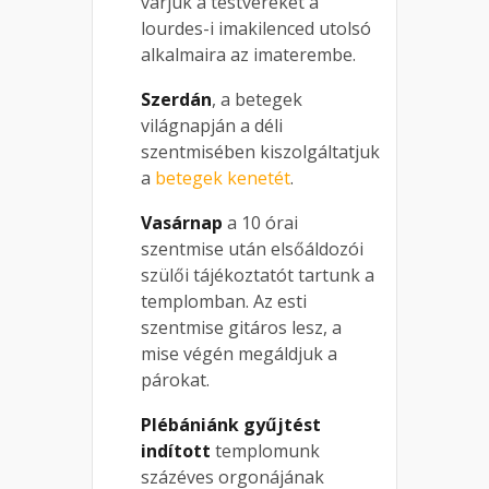
várjuk a testvéreket a
lourdes-i imakilenced utolsó
alkalmaira az imaterembe.
Szerdán
, a betegek
világnapján a déli
szentmisében kiszolgáltatjuk
a
betegek kenetét
.
Vasárnap
a 10 órai
szentmise után elsőáldozói
szülői tájékoztatót tartunk a
templomban. Az esti
szentmise gitáros lesz, a
mise végén megáldjuk a
párokat.
Plébániánk gyűjtést
indított
templomunk
százéves orgonájának