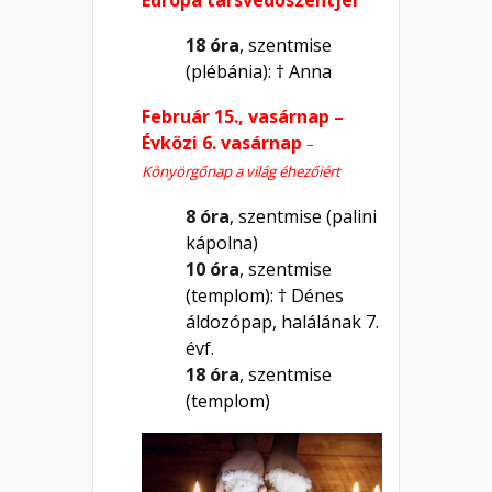
18 óra
, szentmise
(plébánia): † Anna
Február 15., vasárnap –
Évközi 6. vasárnap
–
Könyörgőnap a világ éhezőiért
8 óra
, szentmise (palini
kápolna)
10 óra
, szentmise
(templom): † Dénes
áldozópap, halálának 7.
évf.
18 óra
, szentmise
(templom)