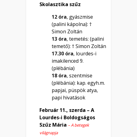
Skolasztika szűz
12 óra
, gyászmise
(palini kápolna): †
Simon Zoltán
13 óra
, temetés: (palini
temető): † Simon Zoltán
17.30 óra
, lourdes-i
imakilenced 9.
(plébánia)
18 óra
, szentmise
(plébánia): kap. egyh.m.
papjai, püspök atya,
papi hivatások
Február 11., szerda – A
Lourdes-i Boldogságos
Szűz Mária
– A betegek
világnapja