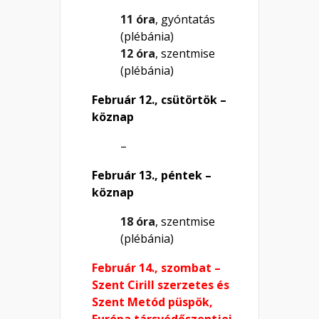
11 óra
, gyóntatás
(plébánia)
12 óra
, szentmise
(plébánia)
Február 12., csütörtök –
köznap
–
Február 13., péntek –
köznap
18 óra
, szentmise
(plébánia)
Február 14., szombat –
Szent Cirill szerzetes és
Szent Metód püspök,
Európa társvédőszentjei