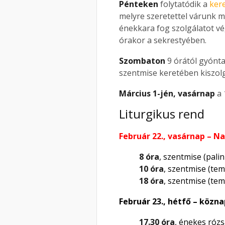
Pénteken
folytatódik a
kere
melyre szeretettel várunk 
énekkara fog szolgálatot vé
órakor a sekrestyében.
Szombaton
9 órától gyónta
szentmise keretében kiszol
Március 1-jén, vasárnap
a 
Liturgikus rend
Február 22., vasárnap – N
8 óra
, szentmise (pali
10 óra
, szentmise (te
18 óra
, szentmise (tem
Február 23., hétfő – közna
17.30 óra
, énekes rózs