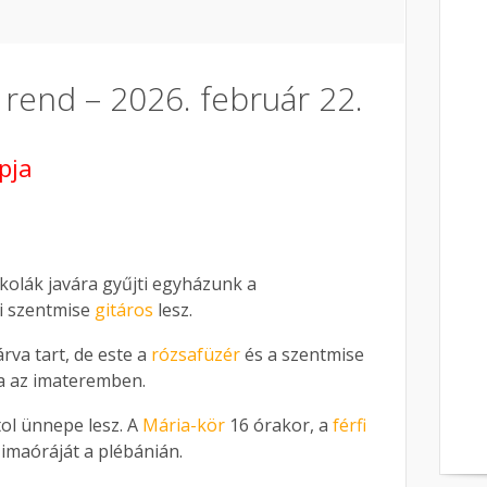
s rend – 2026. február 22.
pja
skolák javára gyűjti egyházunk a
i szentmise
gitáros
lesz.
árva tart, de este a
rózsafüzér
és a szentmise
va az imateremben.
ol ünnepe lesz. A
Mária-kör
16 órakor, a
férfi
 imaóráját a plébánián.