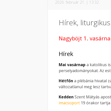
2026. február 21. | 13:32
Hírek, liturgiku
Nagyböjt 1. vasárna
Hírek
Mai vasárnap
a katolikus i
perselyadományokat. Az est
Hétfőn
a plébánia hivatal z
változatlanul meg lesz tart
Kedden
Szent Mátyás apost
imacsoport
19 órakor tartja