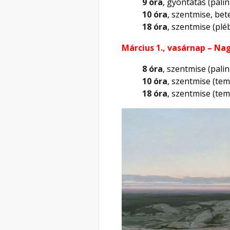
9 óra
, gyóntatás (pali
10 óra
, szentmise, bet
18 óra
, szentmise (plé
Március 1., vasárnap – Na
8 óra
, szentmise (pali
10 óra
, szentmise (te
18 óra
, szentmise (te