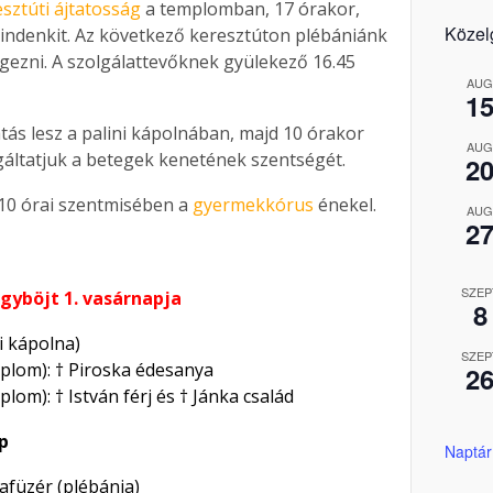
sztúti ájtatosság
a templomban, 17 órakor,
Közel
mindenkit. Az következő keresztúton plébániánk
gezni. A szolgálattevőknek gyülekező 16.45
AUG
1
tás lesz a palini kápolnában, majd 10 órakor
AUG
gáltatjuk a betegek kenetének szentségét.
2
10 órai szentmisében a
gyermekkórus
énekel.
AUG
2
SZEP
agyböjt 1. vasárnapja
8
ni kápolna)
SZEP
mplom): † Piroska édesanya
2
plom): † István férj és † Jánka család
p
Naptár
afüzér (plébánia)