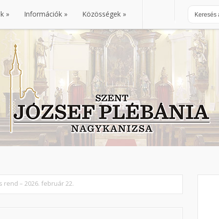
nk
Információk
Közösségek
nk
Információk
Közösségek
us rend – 2026. február 22.