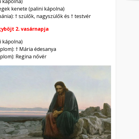
ni kápolna)
egek kenete (palini kápolna)
bánia): † szülők, nagyszülők és † testvér
gyböjt 2. vasárnapja
ni kápolna)
mplom): † Mária édesanya
mplom): Regina nővér