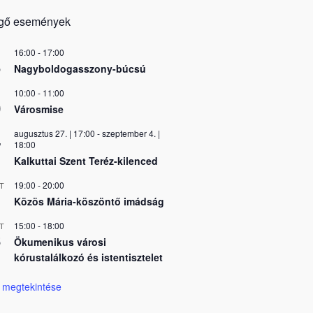
gő események
16:00
-
17:00
5
Nagyboldogasszony-búcsú
10:00
-
11:00
0
Városmise
augusztus 27. | 17:00
-
szeptember 4. |
7
18:00
Kalkuttai Szent Teréz-kilenced
19:00
-
20:00
T
Közös Mária-köszöntő imádság
15:00
-
18:00
T
6
Ökumenikus városi
kórustalálkozó és istentisztelet
 megtekintése