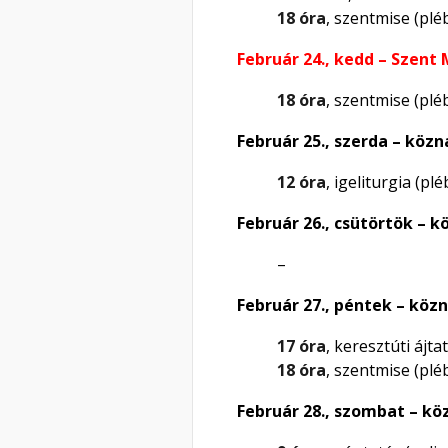
18 óra
, szentmise (plé
Február 24., kedd – Szent
18 óra
, szentmise (pl
Február 25., szerda – közn
12 óra
, igeliturgia (pl
Február 26., csütörtök – 
–
Február 27., péntek – köz
17 óra
, keresztúti ájt
18 óra
, szentmise (plé
Február 28., szombat – kö