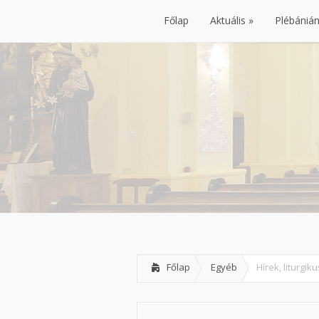
Főlap
Aktuális
Plébániá
Főlap
Aktuális
Plébániá
Főlap
Egyéb
Hírek, liturgik