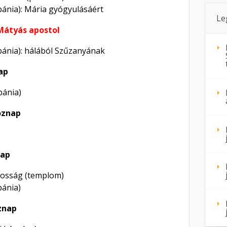
bánia): Mária gyógyulásáért
Le
 Mátyás apostol
ébánia): hálából Szűzanyának
ap
ébánia)
köznap
nap
atosság (templom)
bánia)
znap