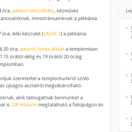
4 óra,
adventi készülődés
, kézműves
Le
ttanosainknak, ministránsainknak a plébánia
óra, lelki készület (
LADIK 2
) a plébánia
6.30 óra,
adventi zenés áhítat
a templomban.
.15 órától délig és 19 órától 20 óráig
emplomban.
nljuk szeretettel a templomunkról szóló
az újságos asztalról megvásárolható.
oknak, akik támogatnak bennünket a
al is.
QR-kódunk
megtalálható a faliújságon és