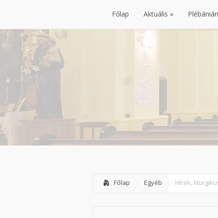
Főlap
Aktuális
Plébániá
Főlap
Aktuális
Plébániá
Főlap
Egyéb
Hírek, liturgi