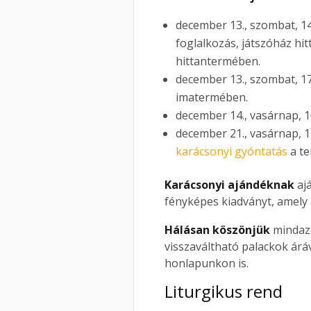
december 13., szombat, 1
foglalkozás, játszóház hi
hittantermében.
december 13., szombat, 17 
imatermében.
december 14., vasárnap, 1
december 21., vasárnap, 11
karácsonyi gyóntatás
a t
Karácsonyi ajándéknak
ajá
fényképes kiadványt, amely 
Hálásan köszönjük
mindaz
visszaváltható palackok áráv
honlapunkon is.
Liturgikus rend