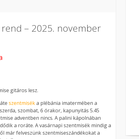
us rend – 2025. november
a
ise gitáros lesz.
ráte
szentmisék
a plébánia imatermében a
 szerda, szombat, 6 órakor, kapunyitás 5.45
tmise adventben nincs. A palini kápolnában
ődik a roráte. A vasárnapi szentmisék mindig a
ől már felveszünk szentmiseszándékokat a