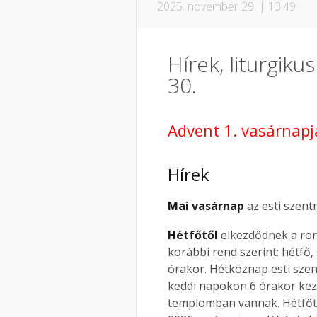
2025. november 29. | 13:49
Hírek, liturgik
30.
Advent 1. vasárnapj
Hírek
Mai vasárnap
az esti szentm
Hétfőtől
elkezdődnek a ro
korábbi rend szerint: hétfő,
órakor. Hétköznap esti szen
keddi napokon 6 órakor kezd
templomban vannak. Hétfőt