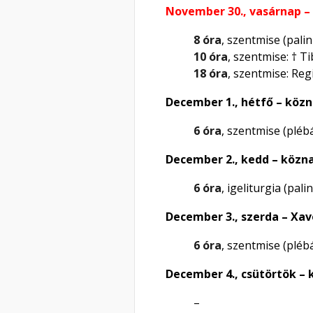
November 30., vasárnap –
8 óra
, szentmise (pali
10 óra
, szentmise: † T
18 óra
, szentmise: Re
December 1., hétfő – köz
6 óra
, szentmise (pléb
December 2., kedd – közn
6 óra
, igeliturgia (pali
December 3., szerda –
Xav
6 óra
, szentmise (pléb
December 4., csütörtök –
–