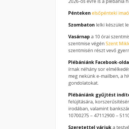
2026-os évre is a plébánia h
Pénteken
elsőpénteki imaó
Szombaton
lelki készület 
Vasárnap
a 10 órai szentm
szentmise végén
Szent Mikl
szentmisén részt vevő gye
Plébániánk Facebook-olda
írnak néhány sor elmélkedést
meg nekünk e-mailben, a híve
gondolatokat.
Plébániánk gyűjtést indít
felújítására, korszerűsítés
irodában, valamint bankszám
10700275 – 47112900 – 511
Szeretettel várjuk
a testv