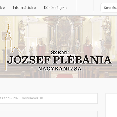
nk
Információk
Közösségek
nk
Információk
Közösségek
kus rend – 2025. november 30.