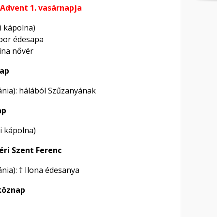
 Advent 1. vasárnapja
ni kápolna)
ibor édesapa
gina nővér
nap
ánia): hálából Szűzanyának
ap
ni kápolna)
éri Szent Ferenc
ánia): † Ilona édesanya
köznap