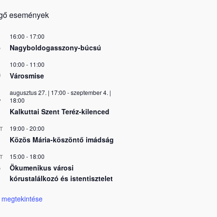
gő események
16:00
-
17:00
5
Nagyboldogasszony-búcsú
10:00
-
11:00
0
Városmise
augusztus 27. | 17:00
-
szeptember 4. |
7
18:00
Kalkuttai Szent Teréz-kilenced
19:00
-
20:00
T
Közös Mária-köszöntő imádság
15:00
-
18:00
T
6
Ökumenikus városi
kórustalálkozó és istentisztelet
 megtekintése