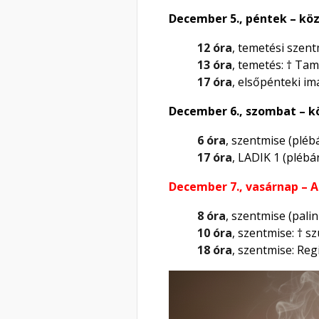
December 5., péntek – kö
12 óra
, temetési szent
13 óra
, temetés: † Ta
17 óra
, elsőpénteki im
December 6., szombat – 
6 óra
, szentmise (pléb
17 óra
, LADIK 1 (plébá
December 7., vasárnap – A
8 óra
, szentmise (pali
10 óra
, szentmise: † s
18 óra
, szentmise: Re