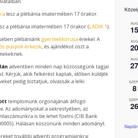
ivatalban.
Közel
ra
lesz a plébánia imatermében 17 órakor.
AUG
lesz a plébánia imatermében 17 órakor (
LADIK 1
).
1
isében plébániánk
gyermekkórusa
énekel. A
AUG
2
ós püspök érkezik
, és ajándékot oszt a
rmekeknek.
AUG
2
lán
adventben minden nap közösségünk tagjai
. Kérjük, akik felkérést kaptak, időben küldjék
ket pedig biztatjuk, olvassák a lelki
SZEP
8
SZEP
ott
templomunk orgonájának átfogó
2
ére. Az adományokat a sekrestyében, az
laszámunkra is be lehet fizetni (CIB Bank
00005). Hálásan köszönünk minden adományt.
Naptár
éreket további adventi programjainkra: