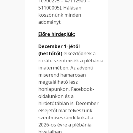
10700275 – 47112900 –
51100005). Hálásan
köszönünk minden
adományt.
Előre hirdetjük:
December 1-jétől
(hétfőtől)
elkezdődnek a
roráte szentmisék a plébánia
imatermében. Az adventi
miserend hamarosan
megtalálható lesz
honlapunkon, Facebook-
oldalunkon és a
hirdetőtáblán is. December
elsejétől már felveszünk
szentmiseszándékokat a
2026-os évre a plébánia
hivatalban.