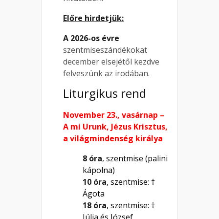
Előre hirdetjük:
A 2026-os évre
szentmiseszándékokat
december elsejétől kezdve
felveszünk az irodában.
Liturgikus rend
November 23., vasárnap –
A mi Urunk, Jézus Krisztus,
a világmindenség királya
8 óra
, szentmise (palini
kápolna)
10 óra
, szentmise: †
Ágota
18 óra
, szentmise: †
Júlia és József