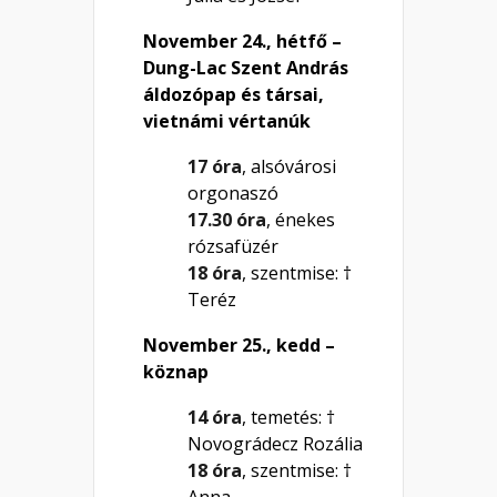
November 24., hétfő –
Dung-Lac Szent András
áldozópap és társai,
vietnámi vértanúk
17 óra
, alsóvárosi
orgonaszó
17.30 óra
, énekes
rózsafüzér
18 óra
, szentmise: †
Teréz
November 25., kedd –
köznap
14 óra
, temetés: †
Novográdecz Rozália
18 óra
, szentmise: †
Anna