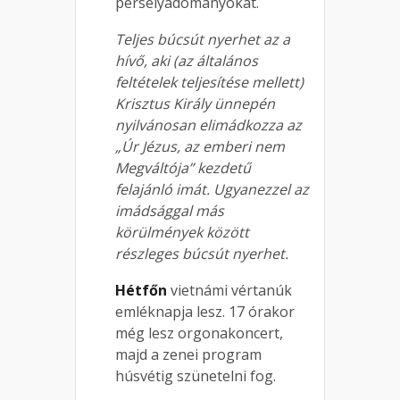
perselyadományokat.
Teljes búcsút nyerhet az a
hívő, aki (az általános
feltételek teljesítése mellett)
Krisztus Király ünnepén
nyilvánosan elimádkozza az
„Úr Jézus, az emberi nem
Megváltója” kezdetű
felajánló imát. Ugyanezzel az
imádsággal más
körülmények között
részleges búcsút nyerhet.
Hétfőn
vietnámi vértanúk
emléknapja lesz. 17 órakor
még lesz orgonakoncert,
majd a zenei program
húsvétig szünetelni fog.