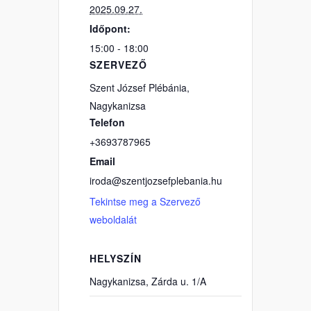
2025.09.27.
Időpont:
15:00 - 18:00
SZERVEZŐ
Szent József Plébánia,
Nagykanizsa
Telefon
+3693787965
Email
iroda@szentjozsefplebania.hu
Tekintse meg a Szervező
weboldalát
HELYSZÍN
Nagykanizsa, Zárda u. 1/A