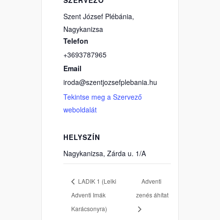
SZERVEZŐ
Szent József Plébánia,
Nagykanizsa
Telefon
+3693787965
Email
iroda@szentjozsefplebania.hu
Tekintse meg a Szervező
weboldalát
HELYSZÍN
Nagykanizsa, Zárda u. 1/A
LADIK 1 (Lelki
Adventi
Adventi Imák
zenés áhítat
Karácsonyra)