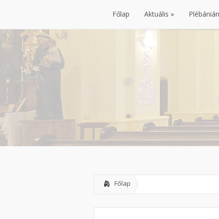
Főlap
Aktuális
Plébániá
Főlap
Aktuális
Plébániá
Főlap