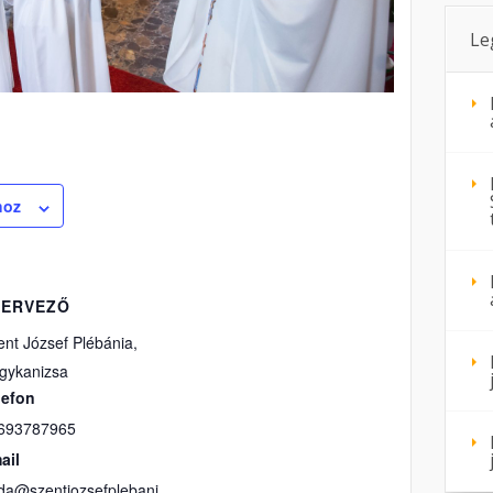
Le
hoz
ZERVEZŐ
ent József Plébánia,
gykanizsa
lefon
693787965
ail
oda@szentjozsefplebani