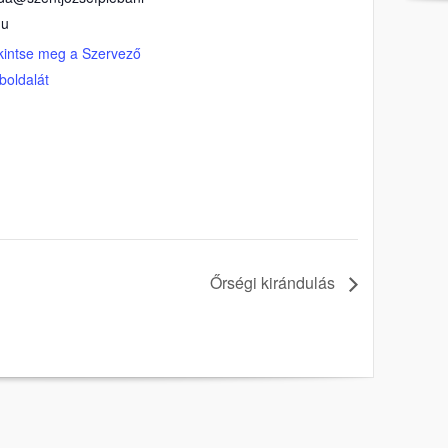
hu
kintse meg a Szervező
boldalát
Őrségi kirándulás