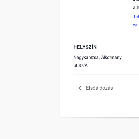
a.
Te
we
HELYSZÍN
Nagykanizsa, Alkotmány
út 87/A
Elsőáldozás