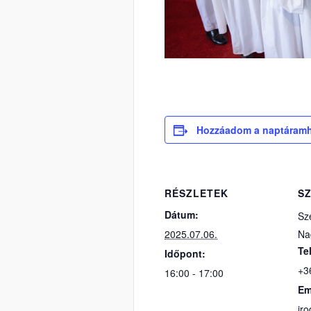
Hozzáadom a naptáram
RÉSZLETEK
S
Dátum:
Sz
2025.07.06.
Na
Te
Időpont:
+3
16:00 - 17:00
Em
ir