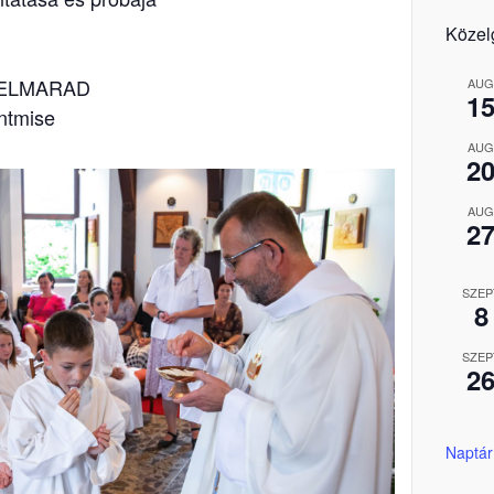
Közel
se ELMARAD
AUG
1
entmise
AUG
2
AUG
2
SZEP
8
SZEP
2
Naptár