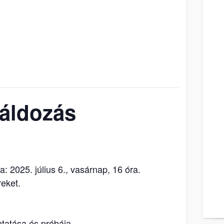
őáldozás
a: 2025. július 6., vasárnap, 16 óra.
reket.
ntatása és próbája