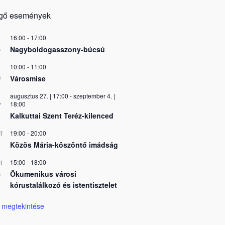
gő események
16:00
-
17:00
5
Nagyboldogasszony-búcsú
10:00
-
11:00
0
Városmise
augusztus 27. | 17:00
-
szeptember 4. |
7
18:00
Kalkuttai Szent Teréz-kilenced
19:00
-
20:00
T
Közös Mária-köszöntő imádság
15:00
-
18:00
T
6
Ökumenikus városi
kórustalálkozó és istentisztelet
 megtekintése