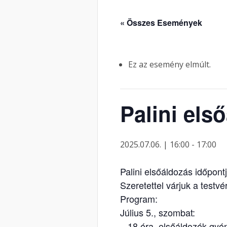
« Összes Események
Ez az esemény elmúlt.
Palini els
2025.07.06. | 16:00
-
17:00
Palini elsőáldozás időpontj
Szeretettel várjuk a testvé
Program:
Július 5., szombat:
– 18 óra, elsőáldozók gyó