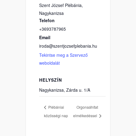
Szent József Plébánia,
Nagykanizsa
Telefon
+3693787965
Email
iroda@szentjozsefplebania.hu
Tekintse meg a Szervező
weboldalát
HELYSZÍN
Nagykanizsa, Zárda u. 1/A
Plébániai
Orgonaáhítat
közösségi nap
elmélkedéssel