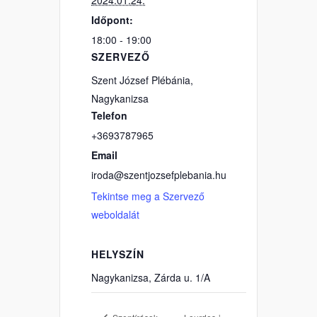
Időpont:
18:00 - 19:00
SZERVEZŐ
Szent József Plébánia,
Nagykanizsa
Telefon
+3693787965
Email
iroda@szentjozsefplebania.hu
Tekintse meg a Szervező
weboldalát
HELYSZÍN
Nagykanizsa, Zárda u. 1/A