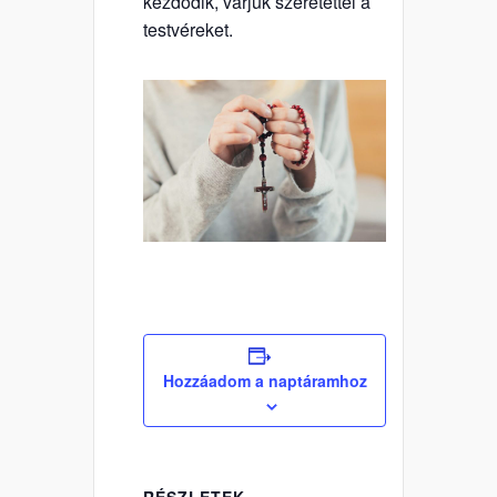
kezdődik, várjuk szeretettel a
testvéreket.
Hozzáadom a naptáramhoz
RÉSZLETEK