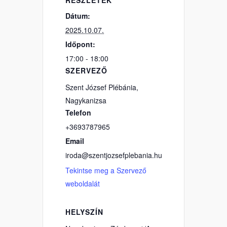
Dátum:
2025.10.07.
Időpont:
17:00 - 18:00
SZERVEZŐ
Szent József Plébánia,
Nagykanizsa
Telefon
+3693787965
Email
iroda@szentjozsefplebania.hu
Tekintse meg a Szervező
weboldalát
HELYSZÍN