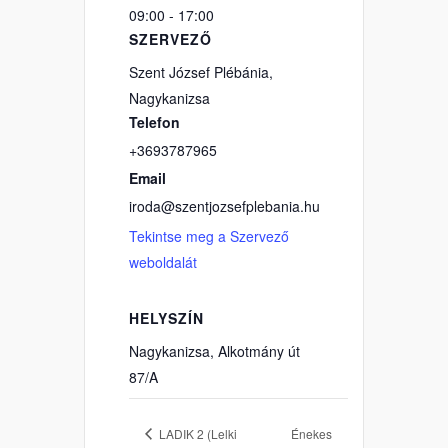
09:00 - 17:00
SZERVEZŐ
Szent József Plébánia,
Nagykanizsa
Telefon
+3693787965
Email
iroda@szentjozsefplebania.hu
Tekintse meg a Szervező
weboldalát
HELYSZÍN
Nagykanizsa, Alkotmány út
87/A
LADIK 2 (Lelki
Énekes