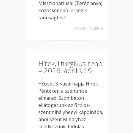
Misszionáriusai (Teréz anya)
közösségéből érkezik
tanúságtevő...
OLVASD TOVÁBB
Hírek, liturgikus rend
– 2026. április 19.
Húsvét 3. vasárnapja Hírek
Pénteken a szentmise
elmarad. Szombaton
ellátogatunk az őrtilos-
szentmihályhegyi kápolnába,
ahol Szent Mihályhoz
imádkozunk. Indulás...